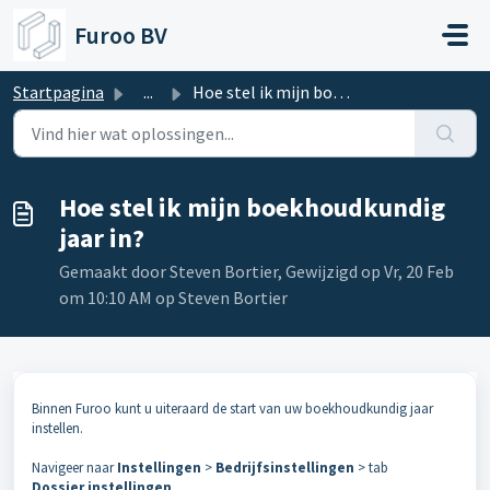
Doorgaan naar hoofdinhoud
Furoo BV
Startpagina
...
Hoe stel ik mijn boekhoudkundig jaar in?
Hoe stel ik mijn boekhoudkundig
jaar in?
Gemaakt door Steven Bortier, Gewijzigd op Vr, 20 Feb
om 10:10 AM op Steven Bortier
Binnen Furoo kunt u uiteraard de start van uw boekhoudkundig jaar
instellen.
Navigeer naar
Instellingen
>
Bedrijfsinstellingen
> tab
Dossier
instellingen
.