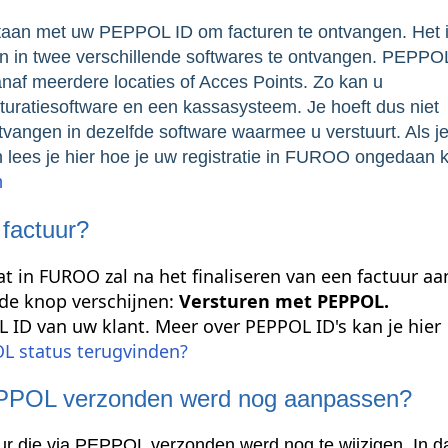
staan met uw PEPPOL ID om facturen te ontvangen. Het 
en in twee verschillende softwares te ontvangen. PEPPO
anaf meerdere locaties of Acces Points. Zo kan u
turatiesoftware en een kassasysteem. Je hoeft dus niet
vangen in dezelfde software waarmee u verstuurt. Als je
n lees je hier hoe je uw registratie in FUROO ongedaan 
n
 factuur?
t in FUROO zal na het finaliseren van een factuur aa
de knop verschijnen:
Versturen met PEPPOL.
 ID van uw klant. Meer over PEPPOL ID's kan je hier
L status terugvinden?
 PEPPOL verzonden werd nog aanpassen?
uur die via PEPPOL verzonden werd nog te wijzigen. In d