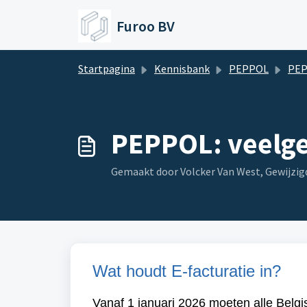
Doorgaan naar hoofdinhoud
Furoo BV
Startpagina
Kennisbank
PEPPOL
PE
PEPPOL: veelge
Gemaakt door Volcker Van West, Gewijzigd
Wat houdt E-facturatie in?
Vanaf 1 januari 2026 moeten alle Belgi