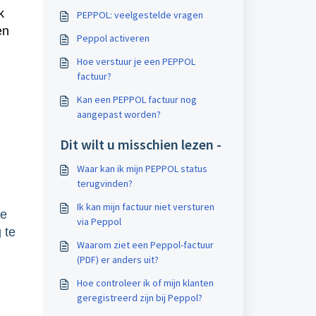
k
PEPPOL: veelgestelde vragen
en
Peppol activeren
Hoe verstuur je een PEPPOL
factuur?
Kan een PEPPOL factuur nog
aangepast worden?
Dit wilt u misschien lezen -
Waar kan ik mijn PEPPOL status
terugvinden?
Ik kan mijn factuur niet versturen
Je
via Peppol
 te
Waarom ziet een Peppol-factuur
(PDF) er anders uit?
Hoe controleer ik of mijn klanten
geregistreerd zijn bij Peppol?