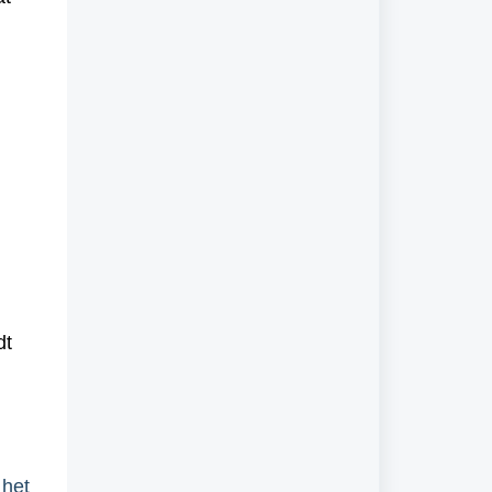
dt
 het