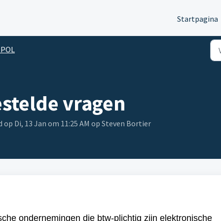
Startpagina
PPOL
stelde vragen
 op Di, 13 Jan om 11:25 AM op Steven Bortier
sche ondernemingen die btw-plichtig zijn elektronische