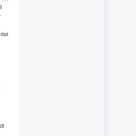
g
.
 dat
k
dt