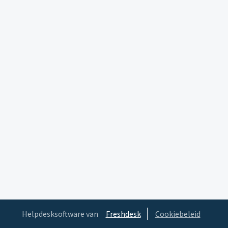
Helpdesksoftware van
Freshdesk
Cookiebeleid