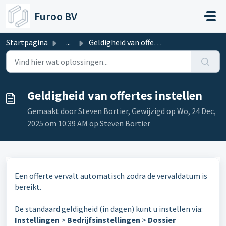
Doorgaan naar hoofdinhoud
Furoo BV
Startpagina
...
Geldigheid van offertes instellen
Geldigheid van offertes instellen
Gemaakt door Steven Bortier, Gewijzigd op Wo, 24 Dec,
2025 om 10:39 AM op Steven Bortier
Een offerte vervalt automatisch zodra de vervaldatum is
bereikt.
De standaard geldigheid (in dagen) kunt u instellen via:
Instellingen
>
Bedrijfsinstellingen
>
Dossier