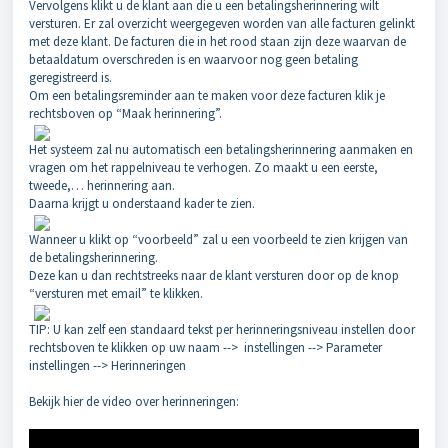
Vervolgens klikt u de klant aan die u een betalingsherinnering wilt
versturen. Er zal overzicht weergegeven worden van alle facturen gelinkt
met deze klant. De facturen die in het rood staan zijn deze waarvan de
betaaldatum overschreden is en waarvoor nog geen betaling
geregistreerd is.
Om een betalingsreminder aan te maken voor deze facturen klik je
rechtsboven op “Maak herinnering”.
Het systeem zal nu automatisch een betalingsherinnering aanmaken en
vragen om het rappelniveau te verhogen. Zo maakt u een eerste,
tweede,… herinnering aan.
Daarna krijgt u onderstaand kader te zien.
Wanneer u klikt op “voorbeeld” zal u een voorbeeld te zien krijgen van
de betalingsherinnering.
Deze kan u dan rechtstreeks naar de klant versturen door op de knop
“versturen met email” te klikken.
TIP: U kan zelf een standaard tekst per herinneringsniveau instellen door
rechtsboven te klikken op uw naam --> instellingen --> Parameter
instellingen --> Herinneringen
Bekijk hier de video over herinneringen: