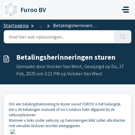
Doorgaan naar hoofdinhoud
Furoo BV
Startpagina
...
Betalingsherinneringen sturen
Betalingsherinneringen sturen
Gemaakt door Volcker Van West, Gewijzigd op Do, 27
Feb, 2025 om 3:21 PM op Volcker Van West
Om een betalingsherinnering te sturen vanuit FUROO is het belangrijk
dat u de betalingen manueel of via Codabox hebt afgepunt bij de
verkoopfacturen.
Wanneer u links onder verkoop op herinneringen klikt zullen alle klanten
met vervallen facturen worden weergegeven.