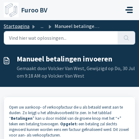
Doorgaan naar hoofdinhoud
Furoo BV
Startpagina
...
Manueel betalingen invoeren
Manueel betalingen invoeren
Gemaakt door Volcker Van West, Gewijzigd op Do, 30 Jul
om 9:18 AM op Volcker Van West
Open uw aankoop- of verkoopfactuur die u als betaald wenst aan te
duiden. Zo krijgt u het afdrukvoorbeeld te zien. In het tabblad
“
Betalingen
” kan u door middel van de groene knop met het “+”
teken een betaling toevoegen.
Opgelet:
een betaling zal slechts
ingevoerd kunnen worden eens een factuur gefinaliseerd werd. Dit zowel
voor aan- als verkoopfacturen.