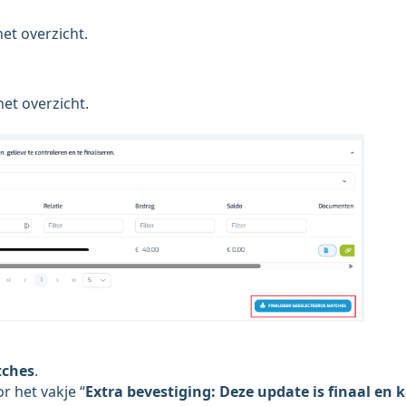
het overzicht.
et overzicht.
tches
.
r het vakje “
Extra bevestiging: Deze update is finaal en 