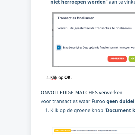
niet herroepen worden
” aan te vink
Klik
op
OK
.
ONVOLLEDIGE MATCHES verwerken
oor transacties waar Furoo
geen duidel
V
Klik op de groene knop '
Document k