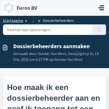
Doorgaan naar hoofdinhoud
Furoo BV
Startpagina
...
Dossierbeheerders aanmaken
Dossierbeheerders aanmaken
Gemaakt door Volcker Van West, Gewijzigd op Vr, 14
Feb, 2025 om 6:27 PM op Volcker Van West
Hoe maak ik een
dossierbeheerder aan en
geef ik toegang tot een