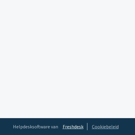
Helpdesksoftware van
Freshdesk
Cookiebeleid