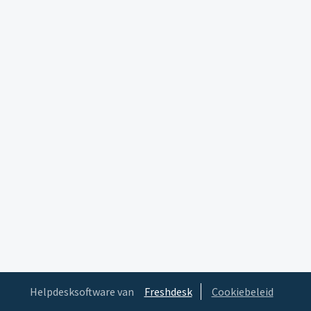
Helpdesksoftware van
Freshdesk
Cookiebeleid